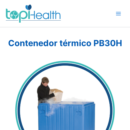
Ir
al
contenido
Contenedor térmico PB30H